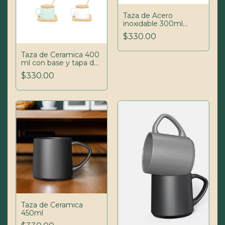
Taza de Acero
inoxidable 300ml
doble pared con
$330.00
mango de madera
Taza de Ceramica 400
ml con base y tapa de
madera y cuchara de
$330.00
acero inoxidable
Taza de Ceramica
450ml